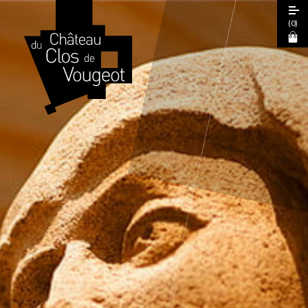
(
0
)
European Heritage Days 2026
Guided Tour
Cœur de Climats Experience
La Table de Léonce
The "Spiritual Burgundy" Pass