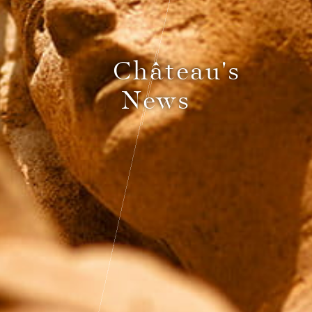
Le Comptoir du Bénaton
Château's
News
Weddings
Receptions, cocktails & business events