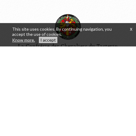
This site uses cookies. By continuing navigation, you
x
accept the use of cookies.
Know more.
I accept
La Confrérie des Chevaliers du Tastevin
Visit
Rue de la Montagne, 21640 Vougeot
Visits
+33 3 80 62 86 09