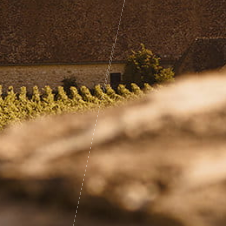
Pass Bourgogne Spirituelle
Le Comptoir du Bénaton
Mariages
Réceptions, cocktails & événements
professionnels