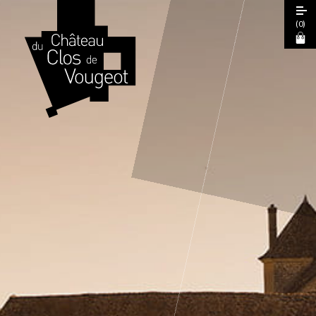
(
0
)
Journées Européennes du Patrimoine
2026
Visite Guidée 2026
Visite Libre
Expérience Sensorielle Cœur de Climats
La Table de Léonce