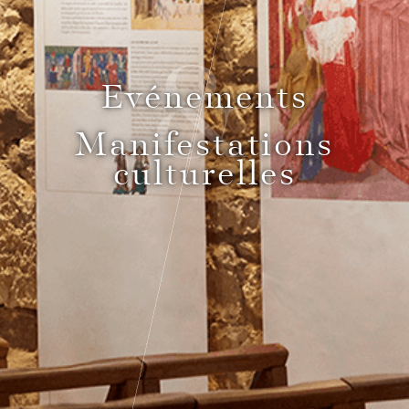
&
Pass Bourgogne Spirituelle
Evénements
Le Comptoir du Bénaton
Manifestations
culturelles
Mariages
Réceptions, cocktails & événements
professionnels