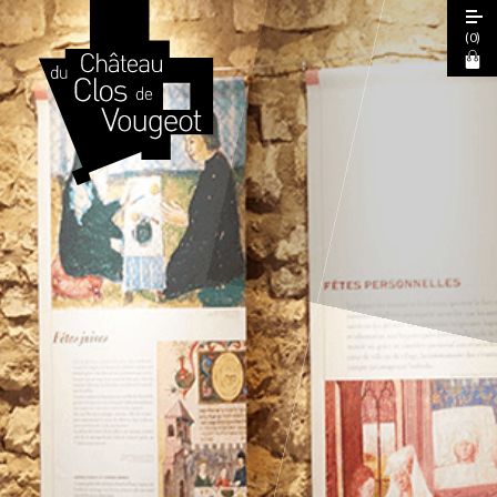
(
0
)
Journées Européennes du Patrimoine
2026
Visite Guidée 2026
Visite Libre
Expérience Sensorielle Cœur de Climats
La Table de Léonce