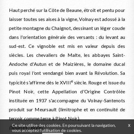
Haut perché sur la Côte de Beaune, étroit et pentu pour
laisser toutes ses aises à la vigne, Volnay est adossé à la
petite montagne du Chaignot, dessinant un léger coude
dans l'orientation générale des versants : du levant au
sud-est. Ce vignoble est mis en valeur depuis des
siècles. Les chevaliers de Malte, les abbayes Saint-
Andoche d'Autun et de Maizières, le domaine ducal
puis royal l'ont vendangé bien avant la Révolution. Sa
e
typicité s'affirme dès le XVIII
siècle. Rouge et issue du
Pinot Noir, cette Appellation d'Origine Contrôlée
instituée en 1937 s'accompagne du Volnay-Santenots
produit sur Meursault (limitrophe et en continuité de
terroir comme terre à Pinot Noir).
Ce site utilise des cookies. En poursuivant la navigation,
x
(Sources : BIVB)
vous acceptez l'utilisation de cookies.