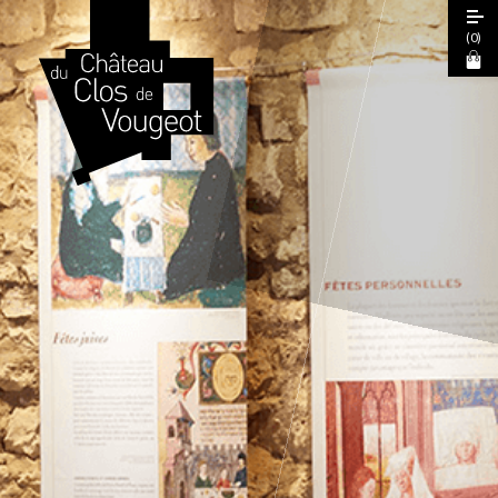
(
0
)
Journées Européennes du Patrimoine
2026
Visite Guidée 2026
Visite Libre
Expérience Sensorielle Cœur de Climats
La Table de Léonce