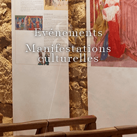
&
Pass Bourgogne Spirituelle
Evénements
Le Comptoir du Bénaton
Manifestations
culturelles
Mariages
Réceptions, cocktails & événements
professionnels