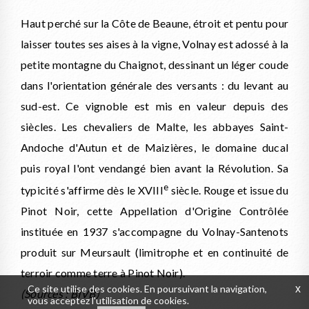
Haut perché sur la Côte de Beaune, étroit et pentu pour
laisser toutes ses aises à la vigne, Volnay est adossé à la
petite montagne du Chaignot, dessinant un léger coude
dans l'orientation générale des versants : du levant au
sud-est. Ce vignoble est mis en valeur depuis des
siècles. Les chevaliers de Malte, les abbayes Saint-
Andoche d'Autun et de Maizières, le domaine ducal
puis royal l'ont vendangé bien avant la Révolution. Sa
e
typicité s'affirme dès le XVIII
siècle. Rouge et issue du
Pinot Noir, cette Appellation d'Origine Contrôlée
instituée en 1937 s'accompagne du Volnay-Santenots
produit sur Meursault (limitrophe et en continuité de
terroir comme terre à Pinot Noir).
Ce site utilise des cookies. En poursuivant la navigation,
x
(Sources : BIVB)
vous acceptez l'utilisation de cookies.