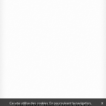
La page que vous avez
Ce site utilise des cookies. En poursuivant la navigation,
x