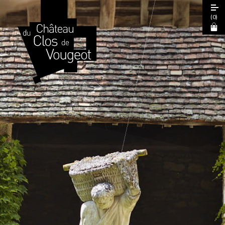
(
0
)
Journées Européennes du Patrimoine
2026
Visite Guidée 2026
Visite Libre
Expérience Sensorielle Cœur de Climats
La Table de Léonce