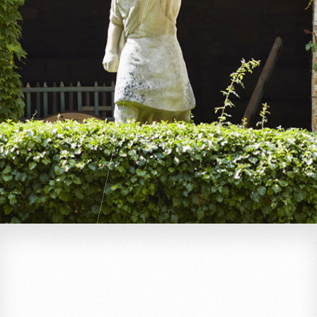
Pass Bourgogne Spirituelle
Le Comptoir du Bénaton
Mariages
Réceptions, cocktails & événements
professionnels