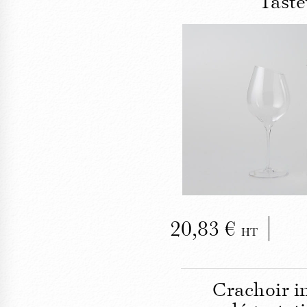
Taste
FE
Le verre de 
Taste
20,83
HT
Crachoir i