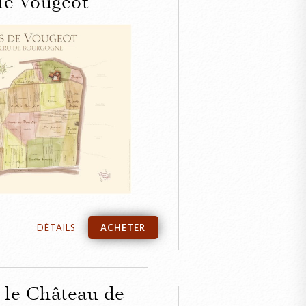
de Vougeot
FERMER
aire du Château
 de Vougeot
DÉTAILS
ACHETER
t le Château de