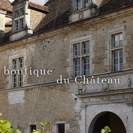
 boutique
du Château