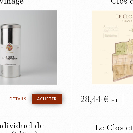
vinage
Clos 
RMER
dégustation du
Le Parcell
vinage
du Clos
28,44
DÉTAILS
ACHETER
HT
ndividuel de
Le Clos e