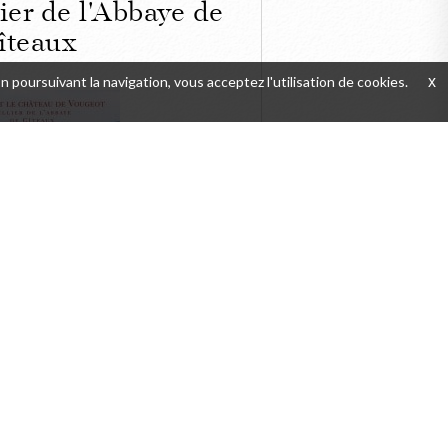
ier de l'Abbaye de
îteaux
En poursuivant la navigation, vous acceptez l'utilisation de cookies.
x
FERMER
t le Château de
, Cellier de
e de Cîteaux
DÉTAILS
ACHETER