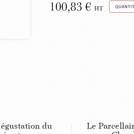
100,83
QUANTI
HT
dégustation du
Le Parcella