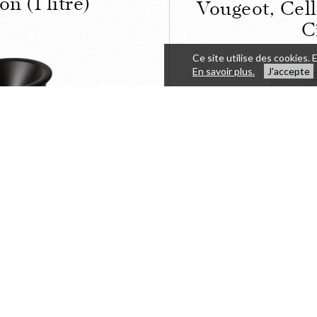
n (1 litre)
Vougeot, Cell
C
Ce site utilise des cookies. 
En savoir plus.
J'accepte
RMER
Le Clos e
ndividuel de
Vougeot
n (1 litre)
l'Abbay
57,63
DÉTAILS
ACHETER
HT