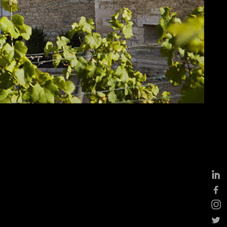
ges
tions, cocktails &