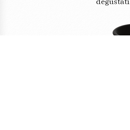
dégustatio
FE
Crachoir i
dégustatio
41,67
HT