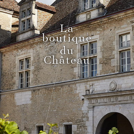
Pass Bourgogne Spirituelle
La
boutique
Le Comptoir du Bénaton
du
Château
Mariages
Réceptions, cocktails & événements
professionnels