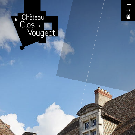
(
0
)
Journées Européennes du Patrimoine
2026
Visite Guidée 2026
Visite Libre
Expérience Sensorielle Cœur de Climats
La Table de Léonce