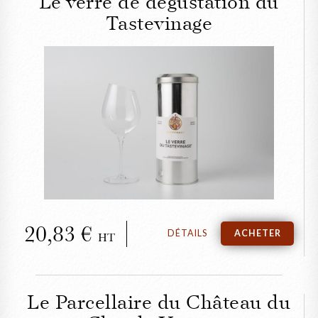
Le verre de dégustation du
Tastevinage
FERMER
Le verre de dégustation
du Tastevinage
20,83
DÉTAILS
ACHETER
HT
Le Parcellaire du Château du