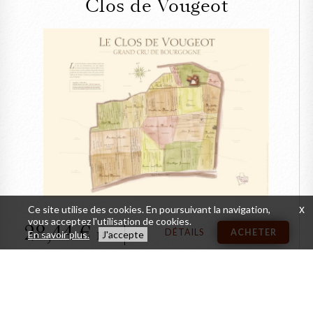
Clos de Vougeot
FERMER
Le Parcellaire du
Château du Clos de
Vougeot
Ce site utilise des cookies. En poursuivant la navigation,
x
vous acceptez l'utilisation de cookies.
28,44
DÉTAILS
ACHETER
En savoir plus.
J'accepte
HT
Crachoir individuel de