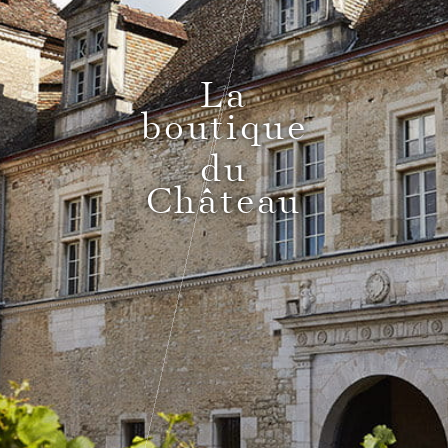
Pass Bourgogne Spirituelle
La
boutique
Le Comptoir du Bénaton
du
Château
Mariages
Réceptions, cocktails & événements
professionnels