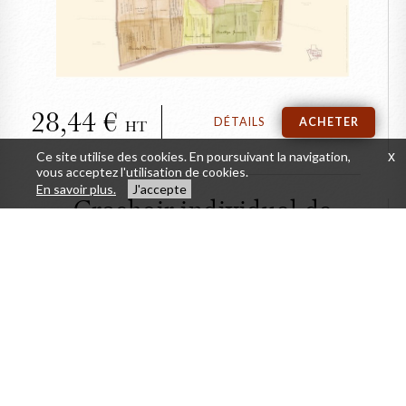
Vougeot
28,44
DÉTAILS
ACHETER
HT
Ce site utilise des cookies. En poursuivant la navigation,
x
vous acceptez l'utilisation de cookies.
En savoir plus.
J'accepte
Crachoir individuel de
dégustation (1 litre)
FERMER
Crachoir individuel de
dégustation (1 litre)