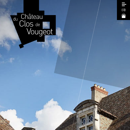
(
0
)
Journées Européennes du Patrimoine
2026
Visite Guidée 2026
Visite Libre
Expérience Sensorielle Cœur de Climats
La Table de Léonce