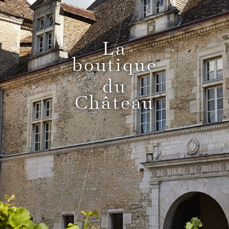
Pass Bourgogne Spirituelle
La
boutique
Le Comptoir du Bénaton
du
Château
Mariages
Réceptions, cocktails & événements
professionnels