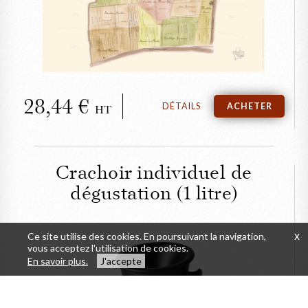
Vougeot
28,44
DÉTAILS
ACHETER
HT
Crachoir individuel de
dégustation (1 litre)
Ce site utilise des cookies. En poursuivant la navigation,
x
vous acceptez l'utilisation de cookies.
FERMER
En savoir plus.
J'accepte
Crachoir individuel de
dégustation (1 litre)