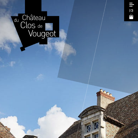
(
0
)
Journées Européennes du Patrimoine
2026
Visite Guidée 2026
Visite Libre
Expérience Sensorielle Cœur de Climats
La Table de Léonce