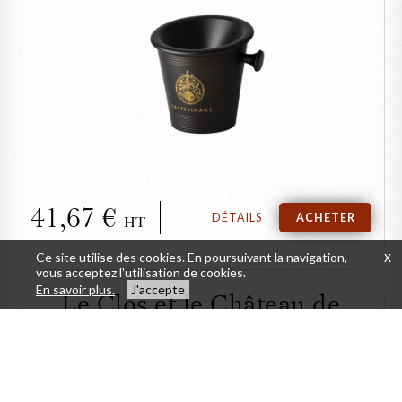
FERMER
Crachoir individuel de
dégustation (1 litre)
41,67
DÉTAILS
ACHETER
HT
Ce site utilise des cookies. En poursuivant la navigation,
x
vous acceptez l'utilisation de cookies.
En savoir plus.
J'accepte
Le Clos et le Château de
Vougeot, Cellier de l'Abbaye
de Cîteaux
FERMER