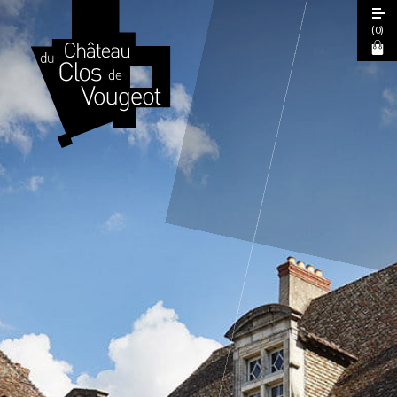
(
0
)
Journées Européennes du Patrimoine
2026
Visite Guidée 2026
Visite Libre
Expérience Sensorielle Cœur de Climats
La Table de Léonce