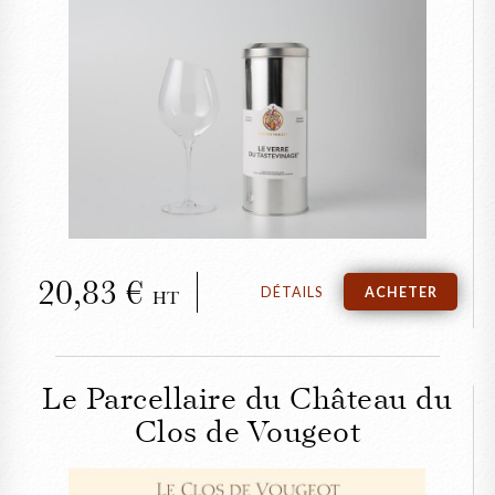
FERMER
Le verre de dégustation
du Tastevinage
20,83
DÉTAILS
ACHETER
HT
Le Parcellaire du Château du
Clos de Vougeot