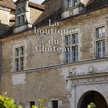
Pass Bourgogne Spirituelle
La
boutique
Le Comptoir du Bénaton
du
Château
Mariages
Réceptions, cocktails & événements
professionnels