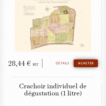
FERMER
Le Parcellaire du
Château du Clos de
Vougeot
28,44
DÉTAILS
ACHETER
HT
Crachoir individuel de
dégustation (1 litre)