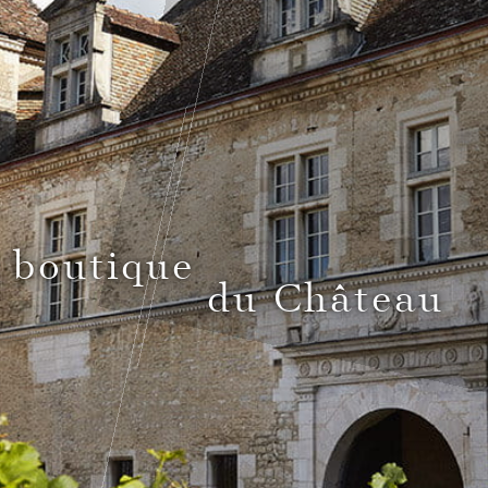
 boutique
du Château