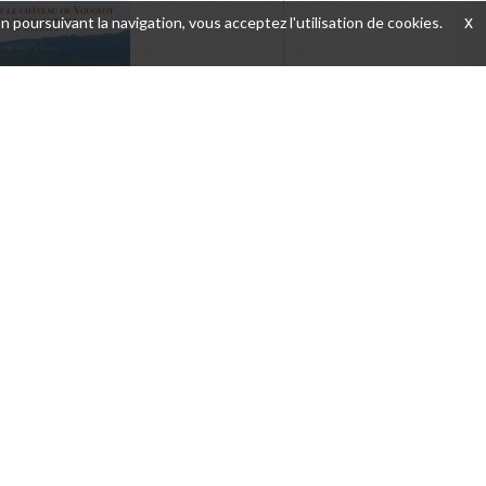
FERMER
En poursuivant la navigation, vous acceptez l'utilisation de cookies.
x
t le Château de
, Cellier de
e de Cîteaux
DÉTAILS
ACHETER