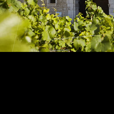
Européennes du
Maria
e 2026
Récep
dée 2026
événe