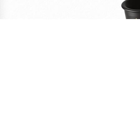
FE
Crachoir i
dégustatio
41,67
HT