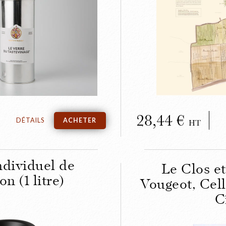
RMER
dégustation du
Le Parcell
vinage
du Clos
28,44
DÉTAILS
ACHETER
HT
ndividuel de
Le Clos e
n (1 litre)
Vougeot, Cell
C