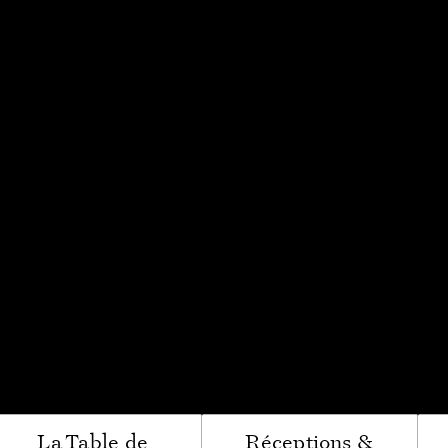
e
 Sensorielle Cœur
e Léonce
ogne Spirituelle
ir du Bénaton
La Table de
Réceptions &