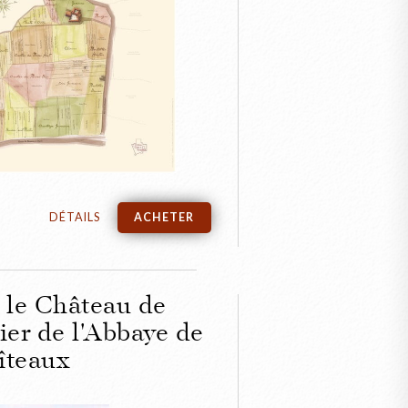
FERMER
aire du Château
 de Vougeot
DÉTAILS
ACHETER
t le Château de
ier de l'Abbaye de
îteaux