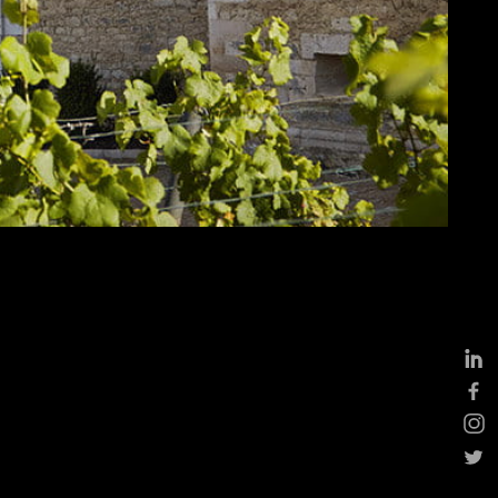
ges
tions, cocktails &
ments professionnels