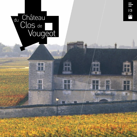
(
0
)
Journées Européennes du Patrimoine
2026
Visite Guidée 2026
Visite Libre
Expérience Sensorielle Cœur de Climats
La Table de Léonce