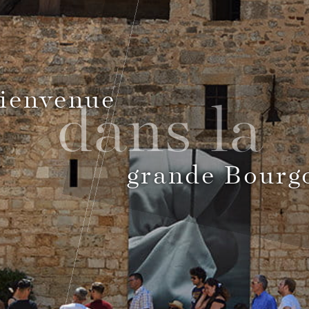
ienvenue
dans la
grande Bourg