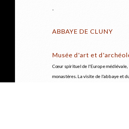
-
ABBAYE DE CLUNY
Musée d'art et d'archéolo
Cœur spirituel de l'Europe médiévale, 
monastères. La visite de l'abbaye et
d'architecture et de sculptures hors 
Contact :
03 85 59 15 93
www.cluny-abbaye.fr