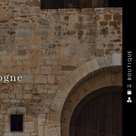
BOUTIQUE
ogne
(
0
)