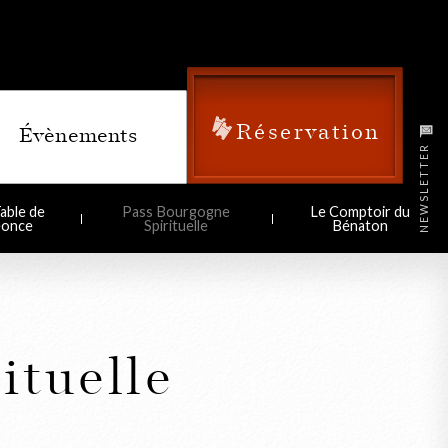
Réservation
Évènements
NEWSLETTER
able de
Pass Bourgogne
Le Comptoir du
éonce
Spirituelle
Bénaton
ituelle